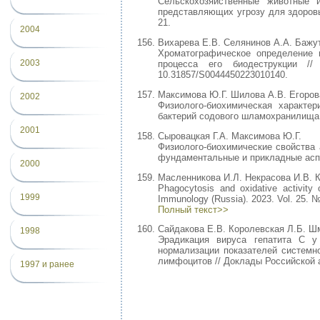
Сельскохозяйственные животные и
представляющих угрозу для здоровь
21.
2004
Вихарева Е.В. Селянинов А.А. Бажут
Хроматографическое определение 
2003
процесса его биодеструкции 
10.31857/S0044450223010140.
Максимова Ю.Г. Шилова А.В. Егоров
2002
Физиолого-биохимическая характер
бактерий содового шламохранилища /
2001
Сыровацкая Г.А. Максимова Ю.Г.
Физиолого-биохимические свойства 
фундаментальные и прикладные аспек
2000
Масленникова И.Л. Некрасова И.В. 
Phagocytosis and oxidative activity o
1999
Immunology (Russia). 2023. Vol. 25. №
Полный текст>>
Сайдакова Е.В. Королевская Л.Б. Ш
1998
Эрадикация вируса гепатита С у
нормализации показателей системн
лимфоцитов // Доклады Российской ак
1997 и ранее