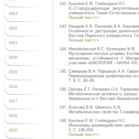
Куклина Е.М. Глебездина Н.С.
IL-17-продуцирующие регуляторн
университета. Серия Естественные нау
2023
Полный текст>>
Назаров А.В. Пьянкова А.А. Корсако
2022
Особенности деструкции дизельно
Вестник Пермского университета. Сер
Полный текст>>
2021
Михайловская В.С. Кузнецова М.В.
Мультирезистентные штаммы Escheri
2020
механизмы устойчивости // Мате
участием «БИОЛОГИЯ – НАУКА XXI В
Самарцев В.А. Паршаков А.А. Гаврил
2019
Периоперационная профилактика осло
Т. 8. С. 40–45.
2018
Орлова Е.Г. Логинова О.А. Горбунов
Метаболическая активность разных
беременности // Вестник Ивановской
2017
Власова В.В. Шмагель К.В.
Метаболические свойства Т-лимфоцито
2016
Куклина Е.М. Глебездина Н.С.
Механизмы взаимодействия мелатони
2. С. 195-204.
2015
Полный текст>>