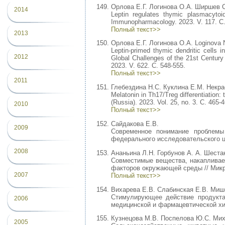
Орлова Е.Г. Логинова О.А. Ширшев С
2014
Leptin regulates thymic plasmacytoid 
Immunopharmacology. 2023. V. 117. С
Полный текст>>
2013
Орлова Е.Г. Логинова О.А. Loginova 
Leptin-primed thymic dendritic cells
2012
Global Challenges of the 21st Centur
2023. V. 622. С. 548-555.
Полный текст>>
2011
Глебездина Н.С. Куклина Е.М. Некра
Melatonin in Th17/Treg differentiation
(Russia). 2023. Vol. 25, no. 3. С. 465-4
2010
Полный текст>>
Сайдакова Е.В.
2009
Современное понимание проблемы
федерального исследовательского це
2008
Ананьина Л.Н. Горбунов А. А. Шеста
Совместимые вещества, накаплива
факторов окружающей среды // Микроб
2007
Полный текст>>
Вихарева Е.В. Слабинская Е.В. Миш
Стимулирующее действие продукта
2006
медицинской и фармацевтической хими
Кузнецова М.В. Поспелова Ю.С. Мих
2005