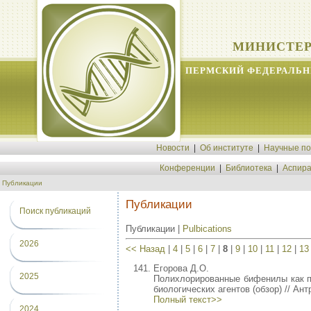
МИНИСТЕР
ПЕРМСКИЙ ФЕДЕРАЛЬН
Новости
|
Об институте
|
Научные п
Конференции
|
Библиотека
|
Аспира
Публикации
Публикации
Поиск публикаций
Публикации |
Pulbications
2026
<< Назад
|
4
|
5
|
6
|
7
|
8
|
9
|
10
|
11
|
12
|
13
Егорова Д.О.
2025
Полихлорированные бифенилы как пр
биологических агентов (обзор) // Ан
Полный текст>>
2024