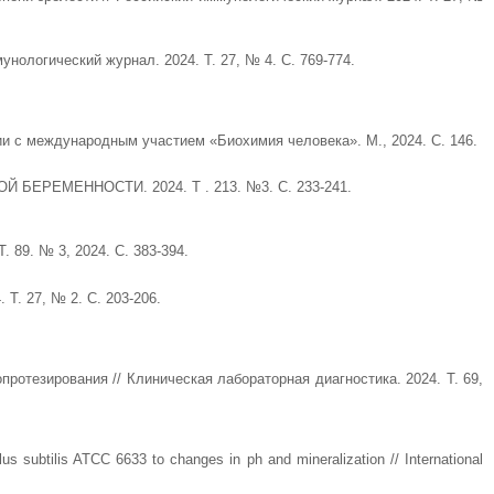
ческий журнал. 2024. Т. 27, № 4. С. 769-774.
и с международным участием «Биохимия человека». М., 2024. С. 146.
ЕМЕННОСТИ. 2024. Т . 213. №3. С. 233-241.
 89. № 3, 2024. С. 383-394.
 27, № 2. С. 203-206.
отезирования // Клиническая лабораторная диагностика. 2024. Т. 69,
llus subtilis ATCC 6633 to changes in ph and mineralization // International