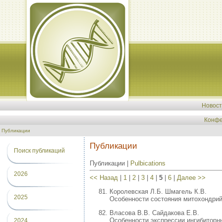
Новос
Конфе
Публикации
Публикации
Поиск публикаций
Публикации |
Pulbications
2026
<< Назад
|
1
|
2
|
3
|
4
|
5
|
6
|
Далее >>
Королевская Л.Б. Шмагель К.В.
2025
Особенности состояния митохондрий 
Власова В.В. Сайдакова Е.В.
Особенности экспрессии ингибиторны
2024