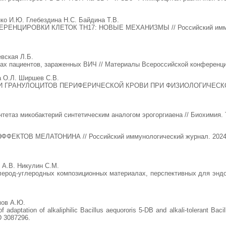
ко И.Ю. Глебездина Н.С. Байдина Т.В.
НЦИРОВКИ КЛЕТОК TH17: НОВЫЕ МЕХАНИЗМЫ // Российский иммунологи
вская Л.Б.
ах пациентов, зараженных ВИЧ // Материалы Всероссийской конференци
а О.Л. Ширшев С.В.
РАНУЛОЦИТОВ ПЕРИФЕРИЧЕСКОЙ КРОВИ ПРИ ФИЗИОЛОГИЧЕСКОЙ БЕР
етаз микобактерий синтетическим аналогом эрогоргиаена // Биохимия. Т.
ОВ МЕЛАТОНИНА // Российский иммунологический журнал. 2024. Т.
 А.В. Никулин С.М.
ерод-углеродных композиционных материалах, перспективных для эндопр
мов А.Ю.
 adaptation of alkaliphilic Bacillus aequororis 5-DB and alkali-tolerant Baci
ID 3087296.