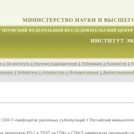
МИНИСТЕРСТВО НАУКИ И ВЫСШЕГ
ПЕРМСКИЙ ФЕДЕРАЛЬНЫЙ ИССЛЕДОВАТЕЛЬСКИЙ ЦЕНТР 
ИНСТИТУТ Э
ти
|
Об институте
|
Научные подразделения
|
Публикации
|
Разработки
|
П
ренции
|
Библиотека
|
Аспирантура
|
Молодые ученые
|
Диссертационный
CD4+Т-лимфоцитов различных субпопуляций // Российский иммунологичес
х рецепторов PD-1 и TIGIT на CD4+ и CD8+Т-лимфоцитах различной степ