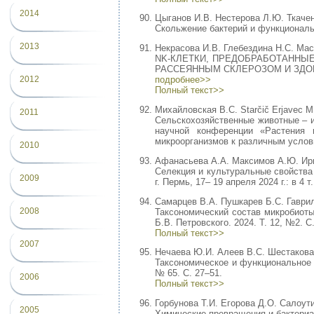
2014
Цыганов И.В. Нестерова Л.Ю. Ткачен
Скольжение бактерий и функциональн
2013
Некрасова И.В. Глебездина Н.С. Ма
NK-КЛЕТКИ, ПРЕДОБРАБОТАННЫ
РАССЕЯННЫМ СКЛЕРОЗОМ И ЗДОРОВЫХ
2012
подробнее>>
Полный текст>>
Михайловская В.С. Starčič Erjavec M
2011
Сельскохозяйственные животные – и
научной конференции «Растения 
микроорганизмов к различным условия
2010
Афанасьева А.А. Максимов А.Ю. Ир
Селекция и культуральные свойства 
2009
г. Пермь, 17– 19 апреля 2024 г.: в 
Самарцев В.А. Пушкарев Б.С. Гаврил
2008
Таксономический состав микробиоты
Б.В. Петровского. 2024. Т. 12, №2. С
Полный текст>>
2007
Нечаева Ю.И. Алеев В.С. Шестакова 
Таксономическое и функциональное р
№ 65. С. 27–51.
2006
Полный текст>>
Горбунова Т.И. Егорова Д.О. Салоут
2005
Химические превращения и бактериал