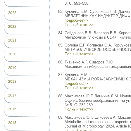
3. С. 553–558.
Куклина Е.М. Сурсякова Н.В. Данчен
2023
МЕЛАТОНИН КАК ИНДУКТОР ДИФФЕРЕ
подробнее>>
Полный текст>>
2022
Сайдакова Е.В. Власова В.В. Короле
Метаболизм глюкозы в CD4+ Т-клетк
2021
Орлова Е.Г. Логинова О.А. Горбунов
МЕТАБОЛИЧЕСКИЕ ОСОБЕННОСТИ Г
Полный текст>>
2020
Ткаченко А.Г. Сидоров Р.Ю.
Механизм ингибирования алармонсинт
2019
Куклина Е.М.
МЕХАНИЗМЫ RORΑ-ЗАВИСИМЫХ ЭФФЕКТ
2018
подробнее>>
Полный текст>>
2017
Максимова Ю.Г. Лемкина Л.М. Ионов
Оценка биопленкообразования на угл
№ 5. С. 232-239.
Полный текст>>
2016
Максимова Ю.Г. Елисеева А. Макси
Metabolic and morphological aspects of
2015
Journal of Microbiology. 2024. Article 
Полный текст>>