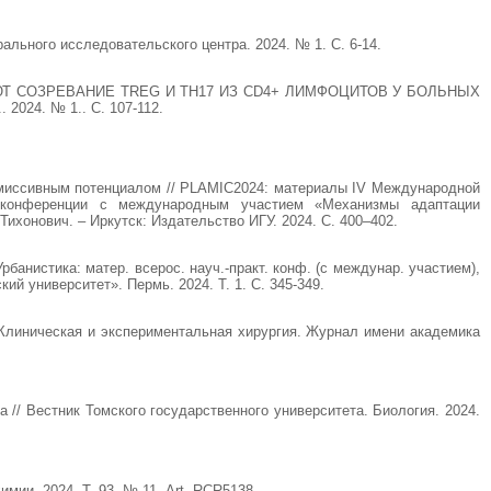
льного исследовательского центра. 2024. № 1. С. 6-14.
 СОЗРЕВАНИЕ TREG И TH17 ИЗ CD4+ ЛИМФОЦИТОВ У БОЛЬНЫХ
24. № 1.. С. 107-112.
нсмиссивным потенциалом // PLAMIC2024: материалы IV Международной
й конференции с международным участием «Механизмы адаптации
Тихонович. – Иркутск: Издательство ИГУ. 2024. С. 400–402.
банистика: матер. всерос. науч.-практ. конф. (с междунар. участием),
ий университет». Пермь. 2024. Т. 1. С. 345-349.
 Клиническая и экспериментальная хирургия. Журнал имени академика
// Вестник Томского государственного университета. Биология. 2024.
ии. 2024. Т. 93, № 11. Art. RCR5138.