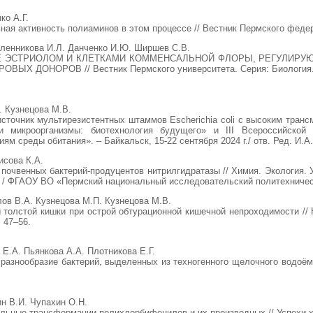
ко А.Г.
ая активность полиаминов в этом процессе // Вестник Пермского федера
сленникова И.Л. Данченко И.Ю. Ширшев С.В.
Е ЭСТРИОЛОМ И КЛЕТКАМИ КОММЕНСАЛЬНОЙ ФЛОРЫ, РЕГУЛИРУЮТ
 ДОНОРОВ // Вестник Пермского университета. Серия: Биология.. 20
. Кузнецова М.В.
сточник мультирезистентных штаммов Escherichia coli с высоким тра
и микроорганизмы: биотехнология будущего» и III Всероссийско
м среды обитания». – Байкальск, 15-22 сентября 2024 г./ отв. Ред. И.А.
исова К.А.
почвенных бактерий-продуцентов нитрилгидратазы // Химия. Экология. Ур
4 т. / ФГАОУ ВО «Пермский национальный исследовательский политехническ
ов В.А. Кузнецова М.П. Кузнецова М.В.
 толстой кишки при острой обтурационной кишечной непроходимости //
. 47–56.
Е.А. Пьянкова А.А. Плотникова Е.Г.
азнообразие бактерий, выделенных из техногенного щелочного водоёма 
ин В.И. Чупахин О.Н.
ьные трансформации полихлорбифенилов и их производных // Успехи хим