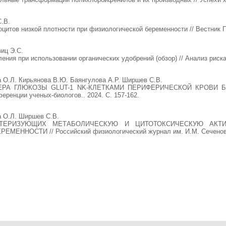
.В.
цитов низкой плотности при физиологической беременности // Вестник Пе
виц Э.С.
ения при использовании органических удобрений (обзор) // Анализ риска
а О.Л. Кирьянова В.Ю. Баянгулова А.Р. Ширшев С.В.
А ГЛЮКОЗЫ GLUT-1 NK-КЛЕТКАМИ ПЕРИФЕРИЧЕСКОЙ КРОВИ БЕРЕМ
ренции ученых-биологов.. 2024. С. 157-162.
а О.Л. Ширшев С.В.
КТЕРИЗУЮЩИХ МЕТАБОЛИЧЕСКУЮ И ЦИТОТОКСИЧЕСКУЮ АКТ
НОСТИ // Российский физиологический журнал им. И.М. Сеченова. 20