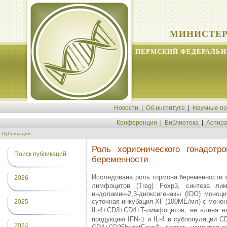
МИНИСТЕР
ПЕРМСКИЙ ФЕДЕРАЛЬН
Новости
|
Об институте
|
Научные п
Конференции
|
Библиотека
|
Аспира
Публикации
Роль хорионического гонадотр
Поиск публикаций
беременности
Исследована роль гормона беременности х
2026
лимфоцитов (Treg) Foxp3, синтеза лим
индоламин-2,3-диоксигеназы (IDO) моноц
суточная инкубация ХГ (100МЕ/мл) с моно
2025
IL-4+CD3+CD4+T-лимфоцитов, не влияя н
продукцию IFN- и IL-4 в субпопуляции C
2024