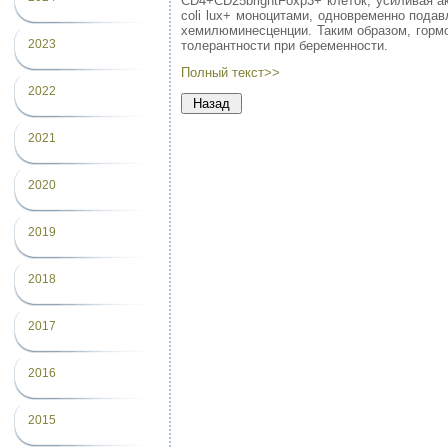
CD4+CD25brightFoxp3+ клеток, усиливая а
coli lux+ моноцитами, одновременно под
хемилюминесценции. Таким образом, горм
2023
толерантности при беременности.
Полный текст>>
2022
2021
2020
2019
2018
2017
2016
2015