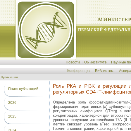
МИНИСТЕР
ПЕРМСКИЙ ФЕДЕРАЛЬН
Новости
|
Об институте
|
Научные п
Конференции
|
Библиотека
|
Аспира
Публикации
Роль РКА и PI3K в регуляции 
Поиск публикаций
регуляторных CD4+Т-лимфоцито
Определена роль фосфатидилинозитол-
2026
формирования адаптивных (а) субпопуляци
регуляторных лимфоцитов QTreg) в кон
концентрации, характерной для второй по
2025
уровнем продукции интерлейкина-17А (IL
лептин снижает уровень aTreg, экспрес
Грелин в концентрации, характерной для 
2024