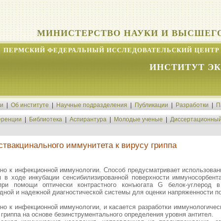
МИНИСТЕРСТВО НАУКИ И ВЫСШЕГ
ПЕРМСКИЙ ФЕДЕРАЛЬНЫЙ ИССЛЕДОВАТЕЛЬСКИЙ ЦЕНТР 
ИНСТИТУТ Э
ти
|
Об институте
|
Научные подразделения
|
Публикации
|
Разработки
|
П
ренции
|
Библиотека
|
Аспирантура
|
Молодые ученые
|
Диссертационный
ствакцинального иммунитета к вирусу гриппа
нно к инфекционной иммунологии. Способ предусматривает использован
 в ходе инкубации сенсибилизированной поверхности иммуносорбента
при помощи оптически контрастного конъюгата G белок-углерод в 
дной и надежной диагностической системы для оценки напряженности по
нно к инфекционной иммунологии, и касается разработки иммунологичес
гриппа на основе безинструментального определения уровня антител.