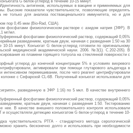
конъюгата G белок-углерод в течение 10-15 минут.
 Идентичность антигенов, используемых в вакцине и применяемых для
мы. Высокие показатели чувствительности, позволяющие определять
а не только для анализа поствакцинального иммунитета, но и для
м пор 0,45 мкм (Bio-Rad, США).
ном фосфатами физиологическом растворе с азидом натрия (ЗФР). В
,1 мг/мл.
 забуференный фосфатами физиологический раствор, содержащий 0,05%
ерийным разведением, кратным двум, начиная с разведения 1:50 на 30
 10-15 минут. Конъюгат G белок-углерод готовили по оригинальному
ьской медицинской академической науки. 2006. №3(1). С.202-205). В
нсирования из пламени горящего толуола на стеклянной поверхности с
орфный углерод до конечной концентрации 5% в условиях вихревого
ентрифугировали, активировали при помощи глутарового альдегида в
 и интенсивном перемешивании, после чего реагент центрифугировали
а колонке с Сефарозой CL-6B. Полученный конъюгат использовали для
грипп», разведенную в ЗФР 1:16) по 5 мкл. В качестве внутреннего
 забуференный фосфатами физиологический раствор, содержащий 0,05%
азведением, кратным двум, начиная с разведения 1:50. Тестированию
ле нее. В качестве внешнего положительного контроля использовали
 и осуществляли детекцию конъюгатом G белок-углерод в течение 10-
дка чувствительность РТГА - стандартного метода серологической
 можно хранить бесконечно долго и использовать при необходимости