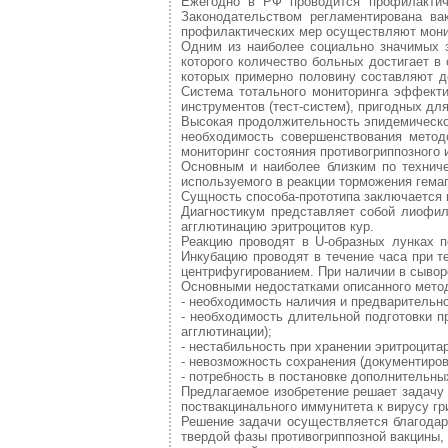
Ежегодно в РФ проводится профилактиче
Законодательством регламентирована ва
профилактических мер осуществляют монит
Одним из наиболее социально значимых з
которого количество больных достигает в
которых примерно половину составляют де
Система тотального мониторинга эффекти
инструментов (тест-систем), пригодных дл
Высокая продолжительность эпидемическог
необходимость совершенствования методо
мониторинг состояния противогриппозного
Основным и наиболее близким по техниче
используемого в реакции торможения гемаг
Сущность способа-прототипа заключается
Диагностикум представляет собой лиофил
агглютинацию эритроцитов кур.
Реакцию проводят в U-образных лунках п
Инкубацию проводят в течение часа при т
центрифугированием. При наличии в сыворо
Основными недостатками описанного метод
- необходимость наличия и предварительно
- необходимость длительной подготовки п
агглютинации);
- нестабильность при хранении эритроцита
- невозможность сохранения (документиров
- потребность в постановке дополнительн
Предлагаемое изобретение решает задачу 
поствакцинального иммунитета к вирусу гр
Решение задачи осуществляется благодар
твердой фазы противогриппозной вакцины,