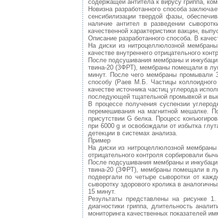
содержащей антитела к вирусу гриппа, ком
Новизна разработанного способа заключае
сенсибилизации твердой фазы, обеспечив
наличие антител в разведении сыворотк
качественной характеристики вакцин, вып
Описание разработанного способа. В каче
На диски из нитроцеллюлозной мембраны
качестве внутреннего отрицательного конт
После подсушивания мембраны и инкубации
твина-20 (ЗФРТ), мембраны помещали в лу
минут. После чего мембраны промывали З
способу (Раев М.Б. Частицы коллоидного 
качестве источника частиц углерода испо
последующей тщательной промывкой и вы
В процессе получения суспензии углерод
перемешивания на магнитной мешалке. По
присутствии G белка. Процесс конъюгиров
при 6000 g и освобождали от избытка глу
детекции в системах анализа.
Пример
На диски из нитроцеллюлозной мембраны 
отрицательного контроля сорбировали бычи
После подсушивания мембраны и инкубации
твина-20 (ЗФРТ), мембраны помещали в лу
подвергали по четыре сыворотки от кажд
сыворотку здорового кролика в аналогичн
15 минут.
Результаты представлены на рисунке 1.
диагностики гриппа, длительность анали
мониторинга качественных показателей им