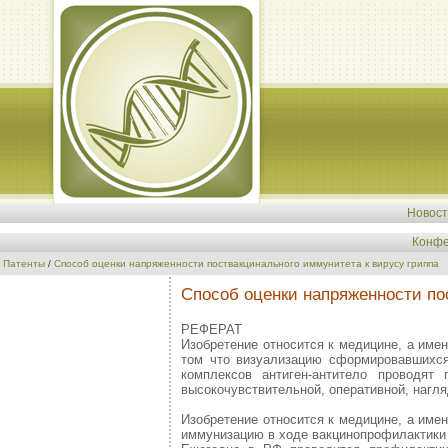
Новос
Конфе
Патенты
/
Способ оценки напряженности поствакцинального иммунитета к вирусу гриппа
Способ оценки напряженности по
РЕФЕРАТ
Изобретение относится к медицине, а име
том что визуализацию сформировавшихся
комплексов антиген-антитело проводят 
высокочувствительной, оперативной, нагля
Изобретение относится к медицине, а име
иммунизацию в ходе вакцинопрофилактики 