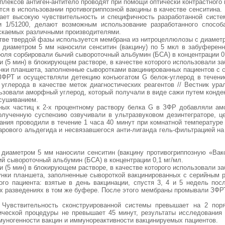
плексов антиген-антитело проводят при помощи оптически контрастного 
тся в использовании противогриппозной вакцины в качестве сенситина.
ает высокую чувствительность и специфичность разработанной систе
и 1/51200, делают возможным использование разработанного способ
ускаемых различными производителями.
стве твердой фазы используется мембрана из нитроцеллюлозы с диаметро
 диаметром 5 мм наносили сенситин (вакцину) по 5 мкл в забуферен
роля сорбировали бычий сывороточный альбумин (БСА) в концентрации 0
 (5 мин) в блокирующем растворе, в качестве которого использовали
нки планшета, заполненные сыворотками вакцинированных пациентов с с
ФРТ и осуществляли детекцию конъюгатом G белок-углерод в течение
углерода в качестве меток диагностических реагентов // Вестник урал
льзовали аморфный углерод, который получали в виде сажи путем конде
сушиванием.
ных частиц к 2-х процентному раствору белка G в ЗФР добавляли ам
лученную суспензию озвучивали в ультразвуковом дезинтеграторе, ц
ания проводили в течение 1 часа 40 минут при комнатной температуре
тарового альдегида и несвязавшегося анти-лиганда гель-фильтрацией н
диаметром 5 мм наносили сенситин (вакцину противогриппозную «Вакси
й сывороточный альбумин (БСА) в концентрации 0,1 мг/мл.
 (5 мин) в блокирующем растворе, в качестве которого использовали
нки планшета, заполненные сывороткой вакцинированных с серийным р
ого пациента: взятые в день вакцинации, спустя 3, 4 и 5 недель пос
ых разведениях в том же буфере. После этого мембраны промывали ЗФРТ
 Чувствительность сконструированной системы превышает на 2 поря
тической процедуры не превышает 45 минут, результаты исследования
муногенности вакцин и иммунореактивности вакцинируемых пациентов.