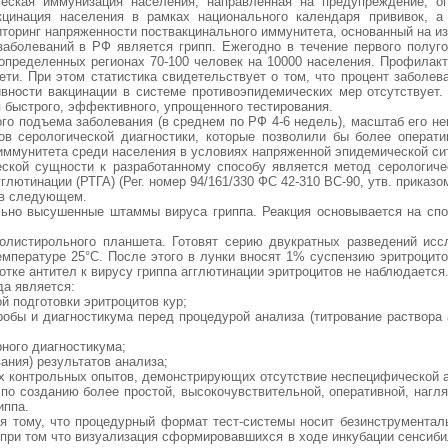
ская иммунизация населения, направленная на предупреждение, ог
кцинация населения в рамках национального календаря прививок, 
оринг напряженности поствакцинального иммунитета, основанный на из
аболеваний в РФ является грипп. Ежегодно в течение первого полуг
 определенных регионах 70-100 человек на 10000 населения. Профилакт
ти. При этом статистика свидетельствует о том, что процент заболев
вности вакцинации в системе противоэпидемических мер отсутствует.
я быстрого, эффективного, упрощенного тестирования.
о подъема заболевания (в среднем по РФ 4-6 недель), масштаб его н
в серологической диагностики, которые позволили бы более операти
 иммунитета среди населения в условиях напряженной эпидемической си
ской сущности к разработанному способу является метод серологичес
глютинации (РТГА) (Рег. номер 94/161/330 ФС 42-310 ВС-90, утв. прика
 в следующем.
ьно высушенные штаммы вируса гриппа. Реакция основывается на спо
олистирольного планшета. Готовят серию двукратных разведений исс
емпературе 25°C. После этого в лунки вносят 1% суспензию эритроцит
тке антител к вирусу гриппа агглютинации эритроцитов не наблюдается
а является:
й подготовки эритроцитов кур;
робы и диагностикума перед процедурой анализа (титрование раствора
рного диагностикума;
ания) результатов анализа;
ых контрольных опытов, демонстрирующих отсутствие неспецифической 
по созданию более простой, высокочувствительной, оперативной, нагл
иппа.
я тому, что процедурный формат тест-системы носит безинструментал
 при том что визуализация сформировавшихся в ходе инкубации сенсиби