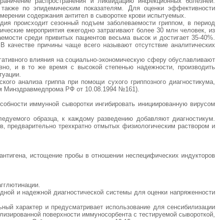
раничение распространения и ликвидацию инфекционных болезней.
а также по эпидемическим показателям. Для оценки эффективности
мерении содержания антител в сыворотке крови испытуемых.
одия происходит сезонный подъем заболеваемости гриппом, в период
ические мероприятия ежегодно затрагивают более 30 млн человек, из
аемости среди привитых пациентов весьма высок и достигает 35-40%.
 В качестве причины чаще всего называют отсутствие аналитических
егативного влияния на социально-экономическую сферу обуславливают
вно, и в то же время с высокой степенью надежности, производить
туации.
кого анализа гриппа при помощи сухого гриппозного диагностикума,
зом Минздравмедпрома РФ от 10.08.1994 №161).
собности иммунной сыворотки ингибировать инициированную вирусом
ледуемого образца, к каждому разведению добавляют диагностикум.
ов, предварительно трехкратно отмытых физиологическим раствором и
.
 антигена, истощение пробы в отношении неспецифических индукторов
агглютинации.
ядной и надежной диагностической системы для оценки напряженности
ьный характер и предусматривает использование для сенсибилизации
лизированной поверхности иммуносорбента с тестируемой сывороткой,