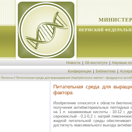
МИНИСТЕР
ПЕРМСКИЙ ФЕДЕРАЛЬН
Новости
|
Об институте
|
Научные п
Конференции
|
Библиотека
|
Аспира
Патенты
/
Питательная среда для выращивания
Staphylococcus warneri
- продуцента анти
Питательная среда для выращ
фактора
Изобретение относится к области биотех
получения антибактериальных пептидных 
на 1 л: казаминовые кислоты - 10-12 г, д
сернокислый - 0,1-0,2 г, натрий лимонноки
жидкой питательной среды обеспечивает
достигнуть максимального выхода антибакте