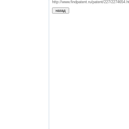
http://www.findpatent.ru/patent/227/2274654.h