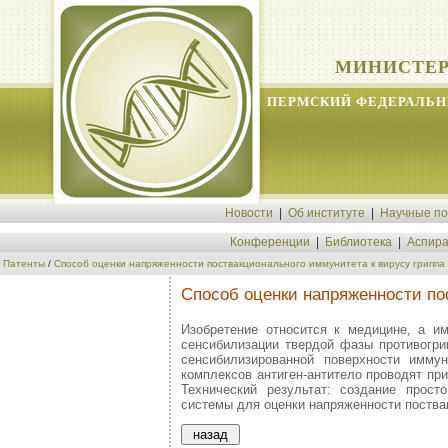
МИНИСТЕР
ПЕРМСКИЙ ФЕДЕРАЛЬН
Новости
|
Об институте
|
Научные п
Конференции
|
Библиотека
|
Аспира
Патенты
/
Способ оценки напряженности поствакционального иммунитета к вирусу гриппа
Способ оценки напряженности по
Изобретение относится к медицине, а и
сенсибилизации твердой фазы противогри
сенсибилизированной поверхности имму
комплексов антиген-антитело проводят при
Технический результат: создание прост
системы для оценки напряженности поствакц