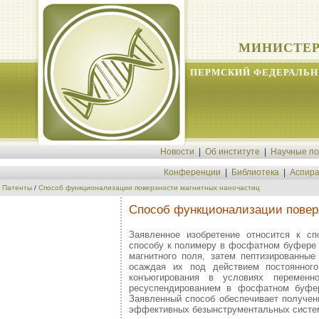
МИНИСТЕР
ПЕРМСКИЙ ФЕДЕРАЛЬН
Новости
|
Об институте
|
Научные п
Конференции
|
Библиотека
|
Аспира
Патенты
/
Способ функционализации поверхности магнитных наночастиц
Способ функционализации повер
Заявленное изобретение относится к сп
способу к полимеру в фосфатном буфере 
магнитного поля, затем пептизированн
осаждая их под действием постоянного
конъюгирования в условиях переменн
ресуспендированием в фосфатном буфер
Заявленный способ обеспечивает получен
эффективных безынструментальных систем 