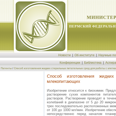
МИНИСТЕР
ПЕРМСКИЙ ФЕДЕРАЛЬН
Новости
|
Об институте
|
Научные п
Конференции
|
Библиотека
|
Аспира
Патенты
/
Способ изготовления жидких стерильных питательных сред для работы с клет
Способ изготовления жидки
млекопитающих
Изобретение относится к биохимии. Пред
растворение сухих компонентов питате
растворов. Растворение проводят в течен
колебаний в диапазоне от 5 до 20 микр
трех последовательно расположенных мем
от 100 до 1000 мл/мин. Изобретение обес
непосредственно перед началом плани