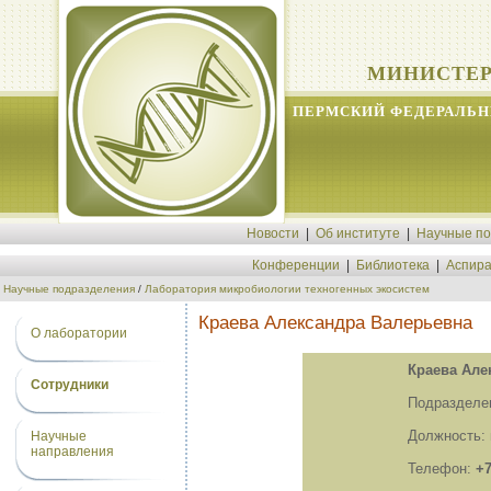
МИНИСТЕР
ПЕРМСКИЙ ФЕДЕРАЛЬН
Новости
|
Об институте
|
Научные п
Конференции
|
Библиотека
|
Аспира
Научные подразделения
/
Лаборатория микробиологии техногенных экосистем
Краева Александра Валерьевна
О лаборатории
Краева Але
Сотрудники
Подразделе
Должность:
Научные
направления
Телефон:
+7