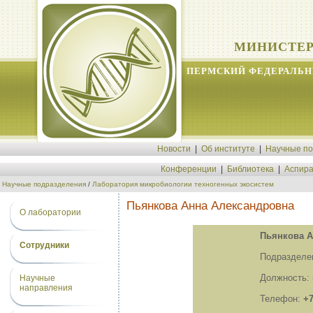
МИНИСТЕР
ПЕРМСКИЙ ФЕДЕРАЛЬН
Новости
|
Об институте
|
Научные п
Конференции
|
Библиотека
|
Аспира
Научные подразделения
/
Лаборатория микробиологии техногенных экосистем
Пьянкова Анна Александровна
О лаборатории
Пьянкова А
Сотрудники
Подразделе
Должность:
Научные
направления
Телефон:
+7