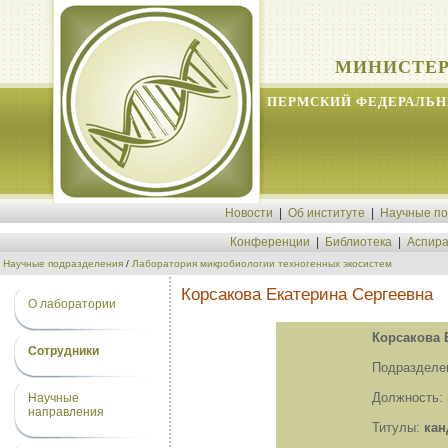
МИНИСТЕР
ПЕРМСКИЙ ФЕДЕРАЛЬН
Новости
|
Об институте
|
Научные п
Конференции
|
Библиотека
|
Аспира
Научные подразделения
/
Лаборатория микробиологии техногенных экосистем
Корсакова Екатерина Сергеевна
О лаборатории
Корсакова 
Сотрудники
Подразделе
Должность:
Научные
направления
Титулы:
кан