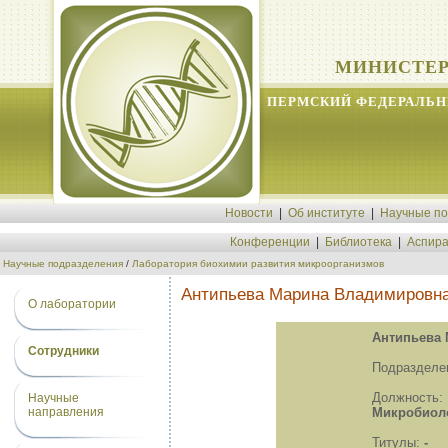
МИНИСТЕР
ПЕРМСКИЙ ФЕДЕРАЛЬН
Новости
|
Об институте
|
Научные п
Конференции
|
Библиотека
|
Аспира
Научные подразделения
/
Лаборатория биохимии развития микроорганизмов
Антипьева Марина Владимировн
О лаборатории
Антипьева
Сотрудники
Подразделе
Должность
Научные
Микробиоло
направления
Титулы:
-