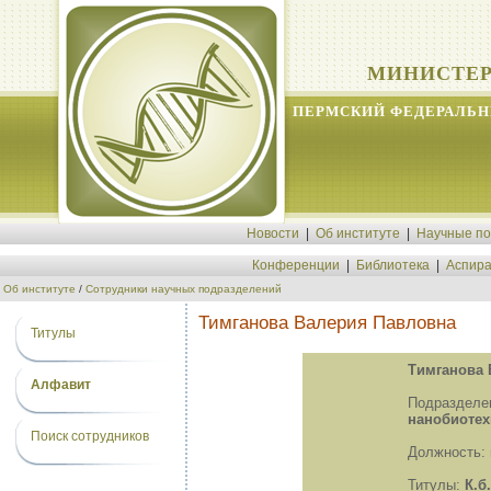
МИНИСТЕР
ПЕРМСКИЙ ФЕДЕРАЛЬН
Новости
|
Об институте
|
Научные п
Конференции
|
Библиотека
|
Аспира
Об институте
/
Сотрудники научных подразделений
Тимганова Валерия Павловна
Титулы
Тимганова 
Алфавит
Подразд
нанобиотех
Поиск сотрудников
Должность:
Титулы:
К.б.