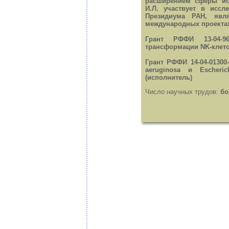
расширением сферы ис
И.Л. участвует в исс
Президиума РАН, явл
международных проектах
Грант РФФИ 13-04-96
трансформации NK-клето
Грант РФФИ 14-04-0130
aeruginosa и Escheri
(исполнитель)
Число научных трудов:
бо