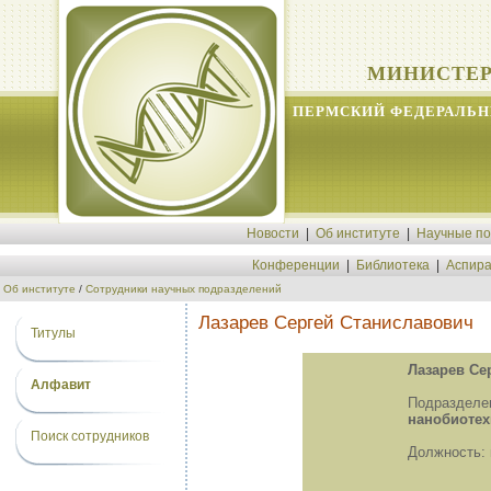
МИНИСТЕР
ПЕРМСКИЙ ФЕДЕРАЛЬН
Новости
|
Об институте
|
Научные п
Конференции
|
Библиотека
|
Аспира
Об институте
/
Сотрудники научных подразделений
Лазарев Сергей Станиславович
Титулы
Лазарев Се
Алфавит
Подразд
нанобиотех
Поиск сотрудников
Должность: