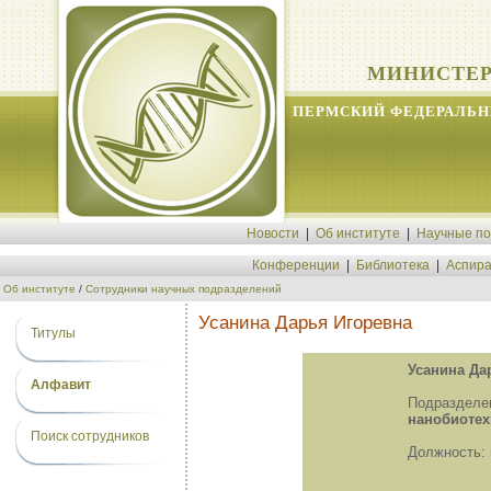
МИНИСТЕР
ПЕРМСКИЙ ФЕДЕРАЛЬН
Новости
|
Об институте
|
Научные п
Конференции
|
Библиотека
|
Аспира
Об институте
/
Сотрудники научных подразделений
Усанина Дарья Игоревна
Титулы
Усанина Да
Алфавит
Подразд
нанобиотех
Поиск сотрудников
Должность: