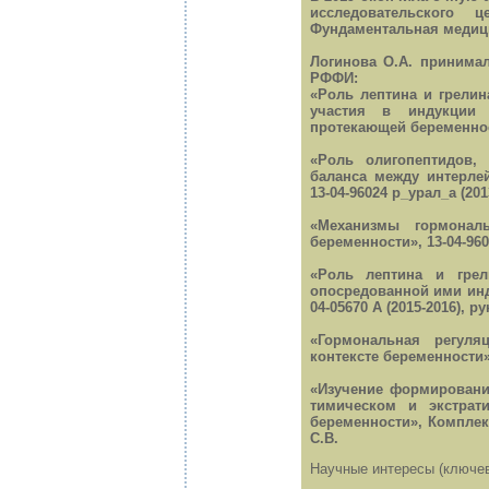
исследовательского
Фундаментальная медиц
Логинова О.А. принима
РФФИ:
«Роль лептина и грелин
участия в индукции 
протекающей беременности
«Роль олигопептидов, 
баланса между интерле
13-04-96024 р_урал_а (20
«Механизмы гормонал
беременности», 13-04-960
«Роль лептина и гре
опосредованной ими инд
04-05670 А (2015-2016), р
«Гормональная регул
контексте беременности»,
«Изучение формировани
тимическом и экстрат
беременности», Комплек
С.В.
Научные интересы (ключев