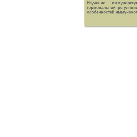
Изучение иммунорег
гормональной регуляци
особенностей иммуноком